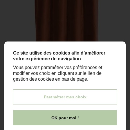
Ce site utilise des cookies afin d’améliorer
votre expérience de navigation
Vous pouvez paramétrer vos préférences et
modifier vos choix en cliquant sur le lien de
gestion des cookies en bas de page.
En stock
Paramétrer mes choix
Rideau DELHI en velours de coton
Haomy
OK pour moi !
89,00 €