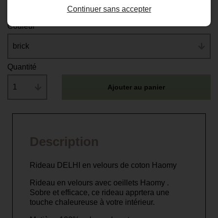
Continuer sans accepter
Couleur
brick
Quantité
1
Ajouter au panier
Description
Rideau DELHI en velours de coton Haomy
Rideau en velours avec oeillets Haomy .
Sobre et efficace, ce rideau apprtera une
touche chaleureuse à votre intérieur.