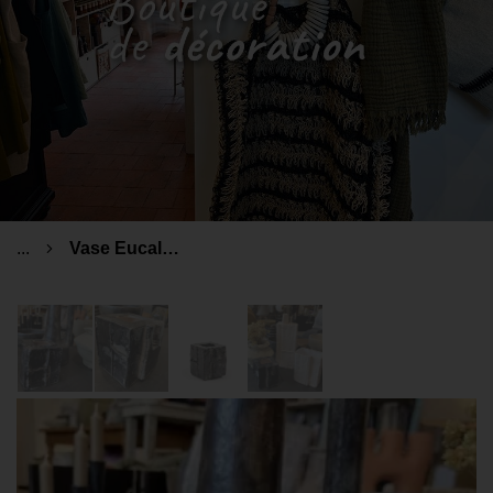
...
Vase Eucalyptus noir PM Serax