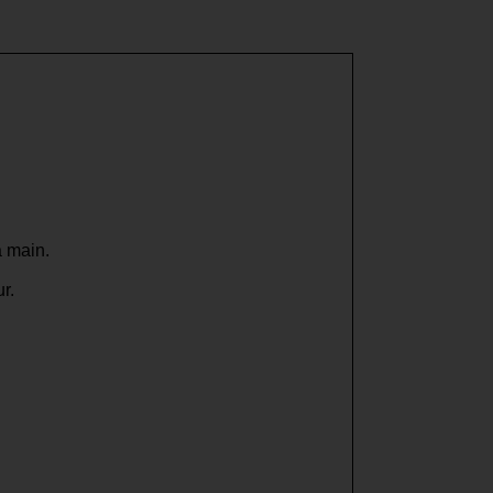
a main.
r.