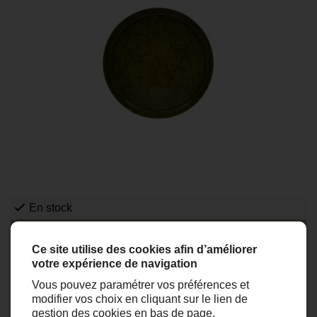
En stock
Promo
Ce site utilise des cookies afin d’améliorer
Nouveauté
votre expérience de navigation
Plateau Molitor DIA 35cm
Vous pouvez paramétrer vos préférences et
modifier vos choix en cliquant sur le lien de
gestion des cookies en bas de page.