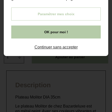
39,00 €
-30%
27,30 €
Paramétrer mes choix
Couleur
OK pour moi !
olive
Quantité
Continuer sans accepter
1
Ajouter au panier
Description
Plateau Molitor DIA 35cm
Le plateau Molitor de chez Bazardeluxe est
en métal peint. Avec ses couleurs vibrantes et