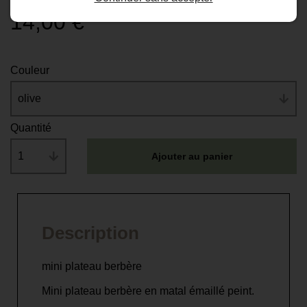
20,00 €
-30%
14,00 €
Couleur
olive
Quantité
1
Ajouter au panier
Description
mini plateau berbère
Mini plateau berbère en matal émaillé peint.